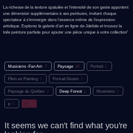
La richesse de la texture spatulée et l’intensité de son geste apportent
une dimension supplémentaire à ses peintures, invitant chaque
spectateur à s’immerger dans l’essence même de l’expression
artistique. Explorez la galerie d’art en ligne de Jdelisle et trouvez la
toile peinture parfaite pour ajouter une pièce unique à votre collection”
Musiciens -Fan Art-
7
Paysage
10
Portrait
0
Plein air Painting
0
Portrait Dessin
0
Paysage du Québec
0
Deep Forest
1
Musiciens
0
p
0
m
0
It seems we can't find what you're