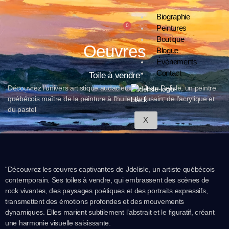
Biographie
0
Peintures
Boutique
Oeuvres
Blogue
Événements
Contact
Toile à vendre
Découvrez l’univers artistique audacieux de Jean Delisle, un peintre
québécois maître de la peinture à l’huile, du fusain, de l’acrylique et
du pastel
X
“Découvrez les œuvres captivantes de Jdelisle, un artiste québécois
contemporain. Ses toiles à vendre, qui embrassent des scènes de
rock vivantes, des paysages poétiques et des portraits expressifs,
transmettent des émotions profondes et des mouvements
dynamiques. Elles marient subtilement l’abstrait et le figuratif, créant
une harmonie visuelle saisissante.