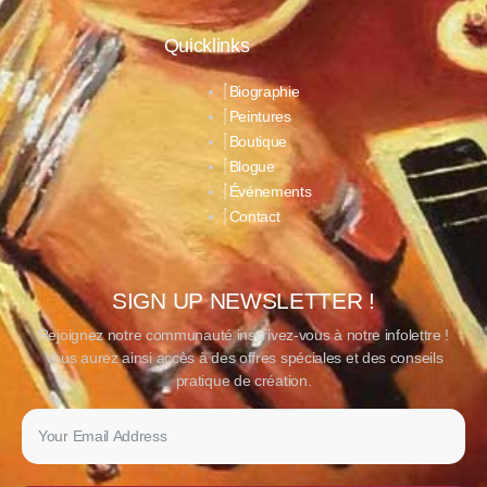
Quicklinks
Biographie
Peintures
Boutique
Blogue
Événements
Contact
SIGN UP NEWSLETTER !
Rejoignez notre communauté inscrivez-vous à notre infolettre !
Vous aurez ainsi accès à des offres spéciales et des conseils
pratique de création.