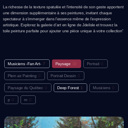
La richesse de la texture spatulée et l’intensité de son geste apportent
une dimension supplémentaire à ses peintures, invitant chaque
spectateur à s’immerger dans l’essence même de l’expression
artistique. Explorez la galerie d’art en ligne de Jdelisle et trouvez la
toile peinture parfaite pour ajouter une pièce unique à votre collection”
Musiciens -Fan Art-
7
Paysage
10
Portrait
0
Plein air Painting
0
Portrait Dessin
0
Paysage du Québec
0
Deep Forest
1
Musiciens
0
p
0
m
0