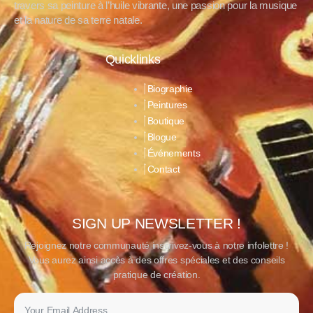
travers sa peinture à l’huile vibrante, une passion pour la musique
et la nature de sa terre natale.
Quicklinks
Biographie
Peintures
Boutique
Blogue
Événements
Contact
SIGN UP NEWSLETTER !
Rejoignez notre communauté inscrivez-vous à notre infolettre !
Vous aurez ainsi accès à des offres spéciales et des conseils
pratique de création.