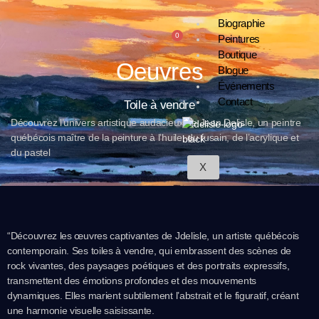
Biographie
0
Peintures
Boutique
Oeuvres
Blogue
Événements
Contact
Toile à vendre
Découvrez l’univers artistique audacieux de Jean Delisle, un peintre
québécois maître de la peinture à l’huile, du fusain, de l’acrylique et
du pastel
X
“Découvrez les œuvres captivantes de Jdelisle, un artiste québécois
contemporain. Ses toiles à vendre, qui embrassent des scènes de
rock vivantes, des paysages poétiques et des portraits expressifs,
transmettent des émotions profondes et des mouvements
dynamiques. Elles marient subtilement l’abstrait et le figuratif, créant
une harmonie visuelle saisissante.