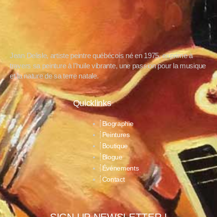
Jean Delisle, artiste peintre québécois né en 1975, exprime à
travers sa peinture à l’huile vibrante, une passion pour la musique
et la nature de sa terre natale.
Quicklinks
Biographie
Peintures
Boutique
Blogue
Événements
Contact
SIGN UP NEWSLETTER !