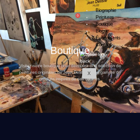
Biographie
0
Peintures
Boutique
Blogue
Événements
Contact
Boutique
Visitez notre boutique pour découvrir une sélection de
peintures originales de Jean Delisle et une gamme de
X
produits inspirés de ses œuvres.